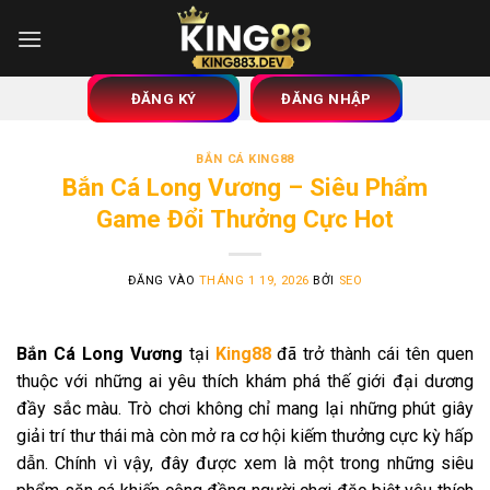
Bỏ
qua
nội
dung
ĐĂNG KÝ
ĐĂNG NHẬP
BẮN CÁ KING88
Bắn Cá Long Vương – Siêu Phẩm
Game Đổi Thưởng Cực Hot
ĐĂNG VÀO
THÁNG 1 19, 2026
BỞI
SEO
Bắn Cá Long Vương
tại
King88
đã trở thành cái tên quen
thuộc với những ai yêu thích khám phá thế giới đại dương
đầy sắc màu. Trò chơi không chỉ mang lại những phút giây
giải trí thư thái mà còn mở ra cơ hội kiếm thưởng cực kỳ hấp
dẫn. Chính vì vậy, đây được xem là một trong những siêu