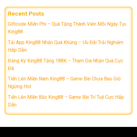
Recent Posts
Giftcode Miễn Phí – Quà Tặng Thành Viên Mỗi Ngày Tại
King88
Tải App King88 Nhận Quà Khủng – Ưu Đãi Trải Nghiệm
Hấp Dẫn
Đăng Ký King88 Tặng 188K – Tham Gia Nhận Quà Cực
Đã
Tiến Lên Miền Nam King88 – Game Bài Chưa Bao Giờ
Ngừng Hot
Tiến Lên Miền Bắc King88 – Game Bài Trí Tuệ Cực Hấp
Dẫn