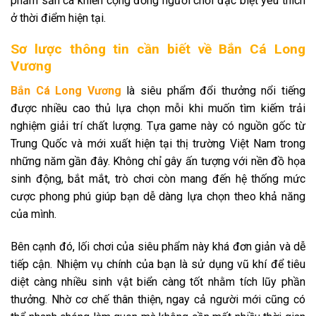
phẩm săn cá khiến cộng đồng người chơi đặc biệt yêu thích
ở thời điểm hiện tại.
Sơ lược thông tin cần biết về Bắn Cá Long
Vương
Bắn Cá Long Vương
là siêu phẩm đổi thưởng nổi tiếng
được nhiều cao thủ lựa chọn mỗi khi muốn tìm kiếm trải
nghiệm giải trí chất lượng. Tựa game này có nguồn gốc từ
Trung Quốc và mới xuất hiện tại thị trường Việt Nam trong
những năm gần đây. Không chỉ gây ấn tượng với nền đồ họa
sinh động, bắt mắt, trò chơi còn mang đến hệ thống mức
cược phong phú giúp bạn dễ dàng lựa chọn theo khả năng
của mình.
Bên cạnh đó, lối chơi của siêu phẩm này khá đơn giản và dễ
tiếp cận. Nhiệm vụ chính của bạn là sử dụng vũ khí để tiêu
diệt càng nhiều sinh vật biển càng tốt nhằm tích lũy phần
thưởng. Nhờ cơ chế thân thiện, ngay cả người mới cũng có