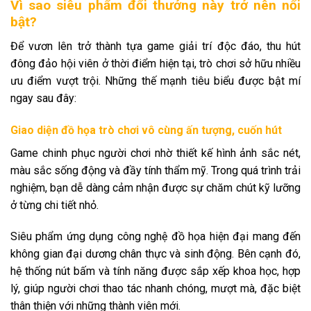
Vì sao siêu phẩm đổi thưởng này trở nên nổi
bật?
Để vươn lên trở thành tựa game giải trí độc đáo, thu hút
đông đảo hội viên ở thời điểm hiện tại, trò chơi sở hữu nhiều
ưu điểm vượt trội. Những thế mạnh tiêu biểu được bật mí
ngay sau đây:
Giao diện đồ họa trò chơi vô cùng ấn tượng, cuốn hút
Game chinh phục người chơi nhờ thiết kế hình ảnh sắc nét,
màu sắc sống động và đầy tính thẩm mỹ. Trong quá trình trải
nghiệm, bạn dễ dàng cảm nhận được sự chăm chút kỹ lưỡng
ở từng chi tiết nhỏ.
Siêu phẩm ứng dụng công nghệ đồ họa hiện đại mang đến
không gian đại dương chân thực và sinh động. Bên cạnh đó,
hệ thống nút bấm và tính năng được sắp xếp khoa học, hợp
lý, giúp người chơi thao tác nhanh chóng, mượt mà, đặc biệt
thân thiện với những thành viên mới.