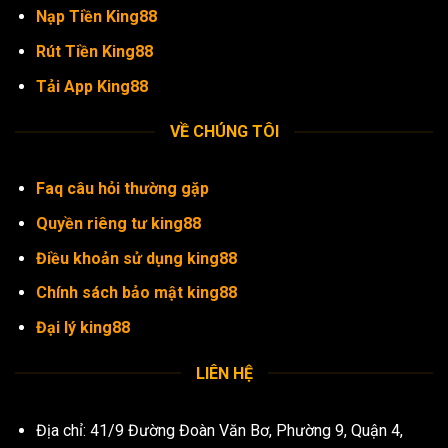
Nạp Tiền King88
Rút Tiền King88
Tải App King88
VỀ CHÚNG TÔI
Faq câu hỏi thường gặp
Quyền riêng tư king88
Điều khoản sử dụng king88
Chính sách bảo mật king88
Đại lý king88
LIÊN HỆ
Địa chỉ: 41/9 Đường Đoàn Văn Bơ, Phường 9, Quận 4,