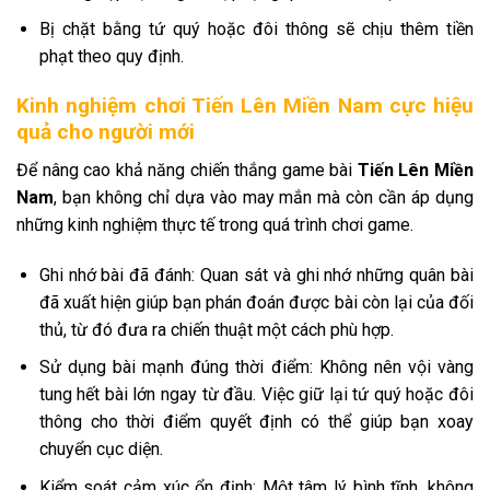
Bị chặt bằng tứ quý hoặc đôi thông sẽ chịu thêm tiền
phạt theo quy định.
Kinh nghiệm chơi Tiến Lên Miền Nam cực hiệu
quả cho người mới
Để nâng cao khả năng chiến thắng game bài
Tiến Lên Miền
Nam
, bạn không chỉ dựa vào may mắn mà còn cần áp dụng
những kinh nghiệm thực tế trong quá trình chơi game.
Ghi nhớ bài đã đánh: Quan sát và ghi nhớ những quân bài
đã xuất hiện giúp bạn phán đoán được bài còn lại của đối
thủ, từ đó đưa ra chiến thuật một cách phù hợp.
Sử dụng bài mạnh đúng thời điểm: Không nên vội vàng
tung hết bài lớn ngay từ đầu. Việc giữ lại tứ quý hoặc đôi
thông cho thời điểm quyết định có thể giúp bạn xoay
chuyển cục diện.
Kiểm soát cảm xúc ổn định: Một tâm lý bình tĩnh, không