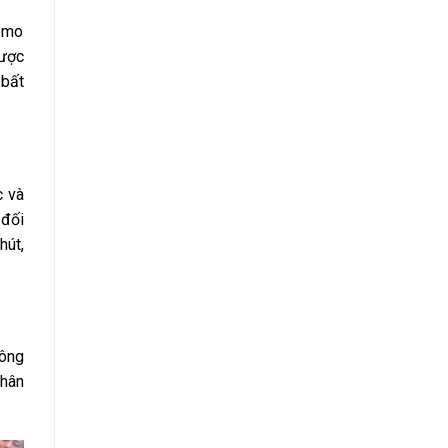
homo
được
 bất
c và
 đối
hút,
hông
chân