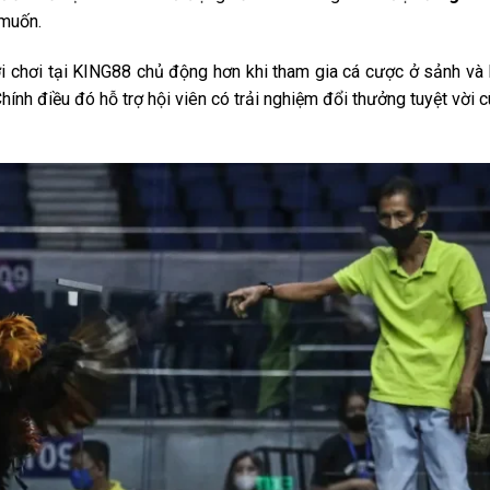
 muốn.
ời chơi tại KING88 chủ động hơn khi tham gia cá cược ở sảnh và
ính điều đó hỗ trợ hội viên có trải nghiệm đổi thưởng tuyệt vời 