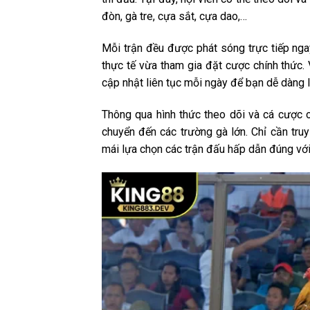
đòn, gà tre, cựa sắt, cựa dao,…
Mỗi trận đều được phát sóng trực tiếp nga
thực tế vừa tham gia đặt cược chính thức. 
cập nhật liên tục mỗi ngày để bạn dễ dàng 
Thông qua hình thức theo dõi và cá cược on
chuyển đến các trường gà lớn. Chỉ cần tru
mái lựa chọn các trận đấu hấp dẫn đúng với 