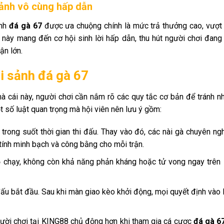
 sảnh vô cùng hấp dẫn
ảnh
đá gà 67
được ưa chuộng chính là mức trả thưởng cao, vượt 
ều này mang đến cơ hội sinh lời hấp dẫn, thu hút người chơi đang
ận lớn.
ại sảnh đá gà 67
hà cái này, người chơi cần nắm rõ các quy tắc cơ bản để tránh 
ột số luật quan trọng mà hội viên nên lưu ý gồm:
 trong suốt thời gian thi đấu. Thay vào đó, các nài gà chuyên ng
ính minh bạch và công bằng cho mỗi trận.
ỏ chạy, không còn khả năng phản kháng hoặc tử vong ngay trên
đấu bắt đầu. Sau khi màn giao kèo khởi động, mọi quyết định vào
người chơi tại KING88 chủ động hơn khi tham gia cá cược
đá gà 6