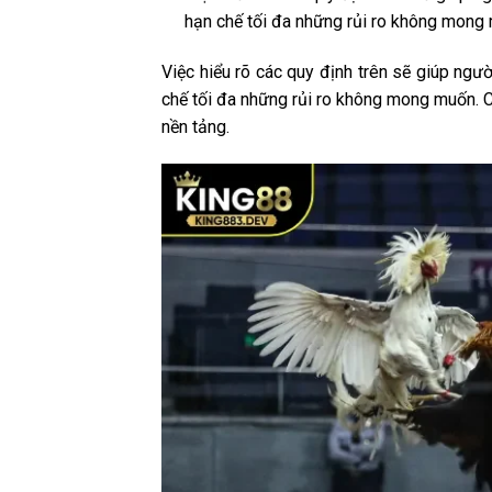
hạn chế tối đa những rủi ro không mong
Việc hiểu rõ các quy định trên sẽ giúp ngư
chế tối đa những rủi ro không mong muốn. Ch
nền tảng.