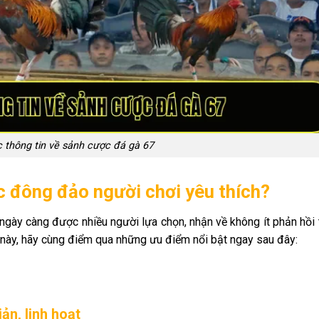
c thông tin về sảnh cược đá gà 67
c đông đảo người chơi yêu thích?
ngày càng được nhiều người lựa chọn, nhận về không ít phản hồi 
trí này, hãy cùng điểm qua những ưu điểm nổi bật ngay sau đây:
ản, linh hoạt