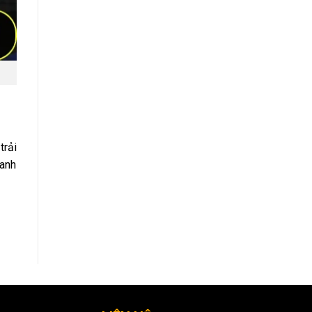
trải
hanh