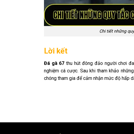
Chi tiết những qu
Lời kết
Đá gà 67
thu hút đông đảo người chơi đam
nghiệm cá cược. Sau khi tham khảo những 
chóng tham gia để cảm nhận mức độ hấp dẫ