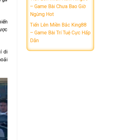
– Game Bài Chưa Bao Giờ
Ngừng Hot
biến
Tiến Lên Miền Bắc King88
được
– Game Bài Trí Tuệ Cực Hấp
Dẫn
í di
hoải