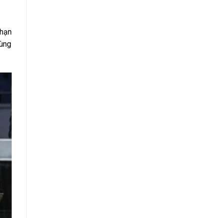
 hạn
cùng