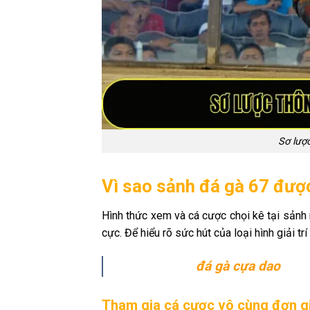
Sơ lượ
Vì sao sảnh đá gà 67 đượ
Hình thức xem và cá cược chọi kê tại sảnh 
cực. Để hiểu rõ sức hút của loại hình giải 
Xem thêm:
đá gà cựa dao
Tham gia cá cược vô cùng đơn gi