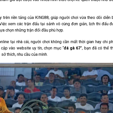
y trên nền tảng của KING88, giúp người chơi vừa theo dõi diễn 
Việc xem các trận đấu tại sảnh vô cùng đơn giản, lịch thi đấu 
lựa chọn những trận đối đầu phù hợp.
line tại nhà cái, người chơi không cần mất thời gian hay chi ph
y cập vào website uy tín, chọn mục “
đá gà 67
”, bạn đã có thể t
sở thích, nhu cầu của mình.