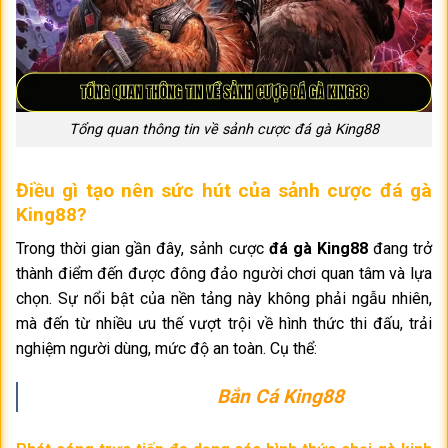
Tổng quan thông tin về sảnh cược đá gà King88
Điều gì tạo nên sức hút của sảnh cược đá gà
King88?
Trong thời gian gần đây, sảnh cược
đá gà King88
đang trở
thành điểm đến được đông đảo người chơi quan tâm và lựa
chọn. Sự nổi bật của nền tảng này không phải ngẫu nhiên,
mà đến từ nhiều ưu thế vượt trội về hình thức thi đấu, trải
nghiệm người dùng, mức độ an toàn. Cụ thể:
Xem thêm:
Bắn Cá King88