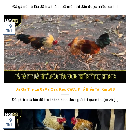
Đá gà nòi từ lâu đã trở thành bộ môn thi đấu được nhiều sư [...]
19
Th1
Đá Gà Tre Là Gì Và Các Kèo Cược Phổ Biến Tại King88
Đá gà tre từ lâu đã trở thành hình thức giải trí quen thuộc và [...]
19
Th1