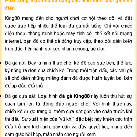
Phát sóng trực tiếp đa dạng các hình thức chọi gà kinh
điển
King88 mang đến cho người chơi cơ hội theo dõi và đặt
cược trực tiếp nhiều thể loại đá gà nổi tiếng. Chỉ với chiếc
điện thoại thông minh hoặc máy tính có thể kết nối mạng
internet, bạn đã có thể dễ dàng truy cập, theo dõi diễn biến
trận đấu, tiến hành soi kèo nhanh chóng, tiện lợi.
Đá gà nòi: Đây là hình thức chọi kê đề cao sức bền, thể lực,
kỹ năng ra đòn của chiến kê. Trong mỗi trận đấu, các chú gà
sẽ phô diễn những miếng đánh đã được huấn luyện bài bản
để áp đảo đối thủ.
Đá gà cựa sắt: Loại hình
đá gà King88
này luôn thu hút sự
quan tâm lớn từ đông đảo người chơi. Với hình thức này,
chiến kê được trang bị thêm cựa sắt gắn vào chân trước khi
thi đấu. Sự xuất hiện của “vũ khí” đặc biệt này khiến các trận
đấu trở nên kịch tính, gay cấn và đầy quyết liệt, mang đến
cảm giác hồi hộp, mãn nhãn cho người xem.