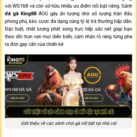
với WS168 và còn sở hữu nhiều ưu điểm nổi bật riêng. Sảnh
đá gà King88
AOG gây ấn tượng nhờ số lượng trận đấu
phong phú, kèo cược đa dạng cùng tỷ lệ trả thưởng hấp dẫn.
Đặc biệt, chất lượng phát sóng trực tiếp sắc nét giúp bạn
theo dõi trọn vẹn mọi diễn biến, cảm nhận rõ ràng từng pha
ra đòn gay cấn của chiến kê.
Giới thiệu về các sảnh chọi gà nổi bật tại nhà cái