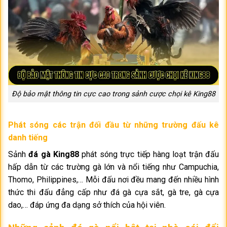
Độ bảo mật thông tin cực cao trong sảnh cược chọi kê King88
Phát sóng các trận đối đầu từ những trường đấu kê
danh tiếng
Sảnh
đá gà King88
phát sóng trực tiếp hàng loạt trận đấu
hấp dẫn từ các trường gà lớn và nổi tiếng như Campuchia,
Thomo, Philippines,… Mỗi đấu nơi đều mang đến nhiều hình
thức thi đấu đẳng cấp như đá gà cựa sắt, gà tre, gà cựa
dao,… đáp ứng đa dạng sở thích của hội viên.