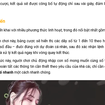
 cược, kết quả sẽ được công bố tự động chỉ sau vài giây, đảm
iến
iển khai với nhiều phương thức linh hoạt, trong đó nổi bật nhất gồm
h chơi này, bảng cược sẽ hiển thị các dãy số từ 1 đến 10 theo 
số đầu – đuôi đúng với dự đoán cá nhân, sau đó xác nhận lệnh
à xử lý kết quả ngay khi vòng quay kết thúc.
thức này, người chơi chủ động nhập con số mong muốn cùng số 
 hoàn tất các thông tin cần thiết theo yêu cầu của nhà cái, chỉ cần
ố nhanh
một cách nhanh chóng.