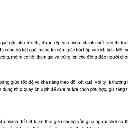
 quả gần như tức thì, được xếp vào nhóm nhanh nhất trên thị trư
ã công bố kết quả, mang lại cảm giác hồi hộp và kịch tính. Mỗi n
hưởng, mở ra cơ hội tham gia và trúng lớn cho đông đảo người chơi
bằng giữa tốc độ và khả năng theo dõi kết quả. Với tỷ lệ thưởng
n dụng nhịp quay ổn định để đưa ra lựa chọn phù hợp, gia tăng 
đủ nhanh để tiết kiệm thời gian nhưng vẫn giúp người chơi có 