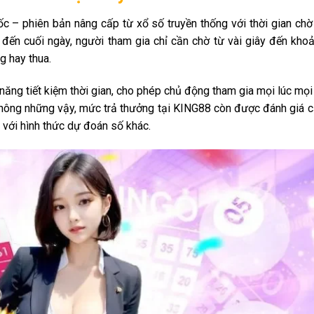
c – phiên bản nâng cấp từ xổ số truyền thống với thời gian chờ
 đến cuối ngày, người tham gia chỉ cần chờ từ vài giây đến kho
g hay thua.
năng tiết kiệm thời gian, cho phép chủ động tham gia mọi lúc mọi
h. Không những vậy, mức trả thưởng tại KING88 còn được đánh giá 
 với hình thức dự đoán số khác.