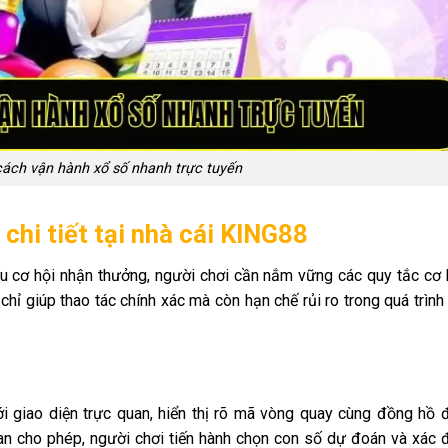
cách vận hành xổ số nhanh trực tuyến
chi tiết tại nhà cái KING88
ưu cơ hội nhận thưởng, người chơi cần nắm vững các quy tắc cơ
 chỉ giúp thao tác chính xác mà còn hạn chế rủi ro trong quá trình 
i giao diện trực quan, hiển thị rõ mã vòng quay cùng đồng hồ
an cho phép, người chơi tiến hành chọn con số dự đoán và xác 