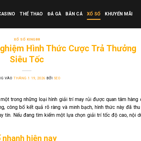
CASINO
THỂ THAO
ĐÁ GÀ
BẮN CÁ
XỔ SỐ
KHUYẾN MÃI
XỔ SỐ KING88
Nghiệm Hình Thức Cược Trả Thưởng
Siêu Tốc
NG VÀO
THÁNG 1 19, 2026
BỞI
SEO
 một trong những loại hình giải trí may rủi được quan tâm hàng
ng, công bố kết quả rõ ràng và minh bạch, hình thức này đã thu
y tín. Nếu đang tìm kiếm một lựa chọn giải trí tốc độ cao, nội 
 nhanh hiện nay