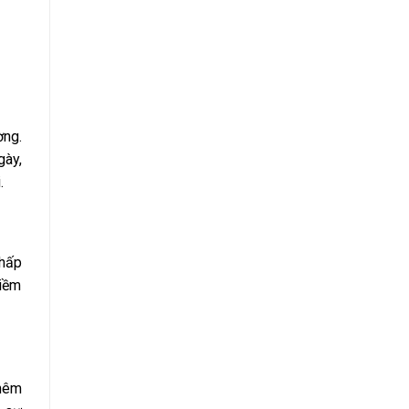
ờng.
gày,
.
 hấp
tiềm
thêm