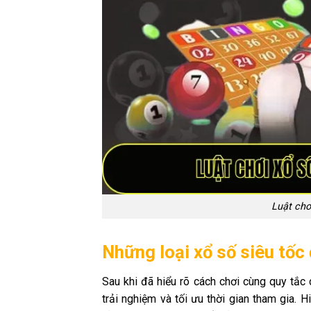
Luật chơi
Những loại xổ số siêu tốc
Sau khi đã hiểu rõ cách chơi cùng quy tắc 
trải nghiệm và tối ưu thời gian tham gia. 